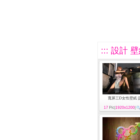
::: 設計 
寬屏三D女性壁紙
[
17
Pic|
1920x1200
|