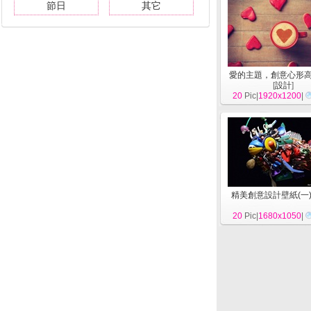
節日
其它
愛的主題，創意心形
[
設計
]
20
Pic|
1920x1200
|
精美創意設計壁紙(一
20
Pic|
1680x1050
|