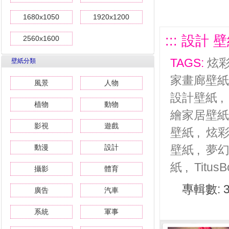
1680x1050
1920x1200
::: 設計 壁紙
2560x1600
TAGS:
炫
壁紙分類
家畫廊壁紙
風景
人物
設計壁紙
植物
動物
繪家居壁紙
影視
遊戲
壁紙
,
炫
動漫
設計
壁紙
,
夢
紙
,
Titus
攝影
體育
專輯數: 3
廣告
汽車
系統
軍事