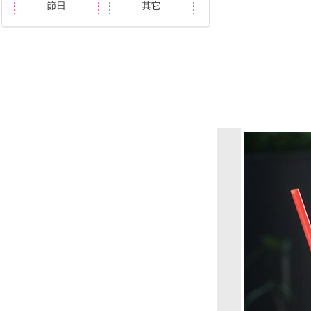
節日
其它