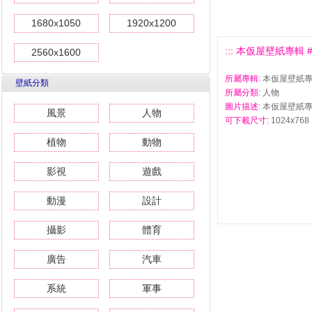
1680x1050
1920x1200
::: 本仮屋壁紙專輯 #9 
2560x1600
所屬專輯
: 本仮屋壁紙
壁紙分類
所屬分類
: 人物
圖片描述
: 本仮屋壁紙專
風景
人物
可下載尺寸
: 1024x768 
植物
動物
影視
遊戲
動漫
設計
攝影
體育
廣告
汽車
系統
軍事