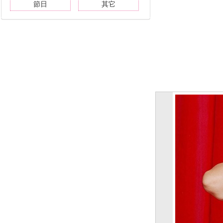
節日
其它