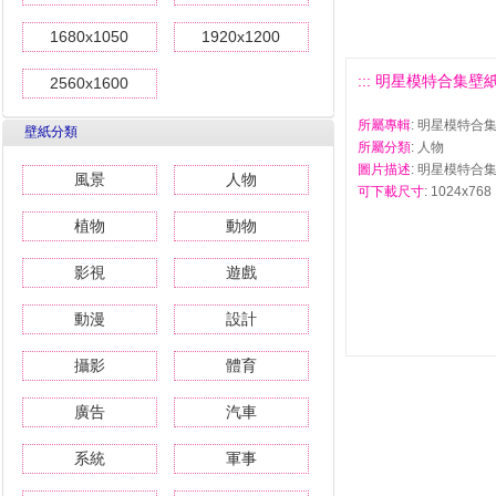
1680x1050
1920x1200
::: 明星模特合集壁紙(一
2560x1600
所屬專輯
: 明星模特合集
壁紙分類
所屬分類
: 人物
圖片描述
: 明星模特合集
風景
人物
可下載尺寸
: 1024x768 
植物
動物
影視
遊戲
動漫
設計
攝影
體育
廣告
汽車
系統
軍事