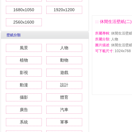
1680x1050
1920x1200
::: 休閒生活壁紙(二) #
2560x1600
所屬專輯
: 休閒生活壁紙
壁紙分類
所屬分類
: 人物
圖片描述
: 休閒生活壁紙(
風景
人物
可下載尺寸
: 1024x768 
植物
動物
影視
遊戲
動漫
設計
攝影
體育
廣告
汽車
系統
軍事