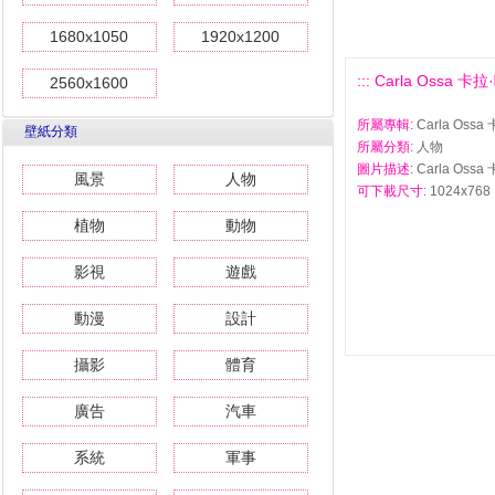
1680x1050
1920x1200
::: Carla Ossa 卡
2560x1600
所屬專輯
: Carla Os
壁紙分類
所屬分類
: 人物
圖片描述
: Carla Os
風景
人物
可下載尺寸
: 1024x768 
植物
動物
影視
遊戲
動漫
設計
攝影
體育
廣告
汽車
系統
軍事