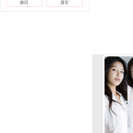
節日
其它