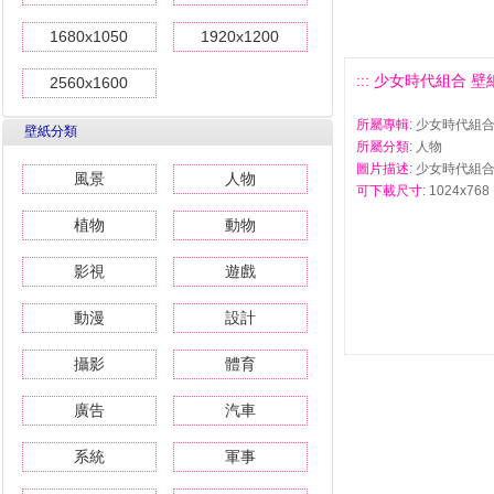
1680x1050
1920x1200
::: 少女時代組合 壁紙(
2560x1600
所屬專輯
: 少女時代組合
壁紙分類
所屬分類
: 人物
圖片描述
: 少女時代組合 
風景
人物
可下載尺寸
: 1024x768 
植物
動物
影視
遊戲
動漫
設計
攝影
體育
廣告
汽車
系統
軍事