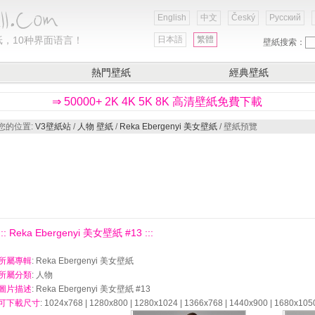
English
中文
Český
Русский
，10种界面语言！
日本語
繁體
壁紙搜索：
熱門壁紙
經典壁紙
⇒ 50000+ 2K 4K 5K 8K 高清壁紙免費下載
您的位置:
V3壁紙站
/
人物 壁紙
/
Reka Ebergenyi 美女壁紙
/ 壁紙預覽
::: Reka Ebergenyi 美女壁紙 #13 :::
所屬專輯
: Reka Ebergenyi 美女壁紙
所屬分類
: 人物
圖片描述
: Reka Ebergenyi 美女壁紙 #13
可下載尺寸
: 1024x768 | 1280x800 | 1280x1024 | 1366x768 | 1440x900 | 1680x105