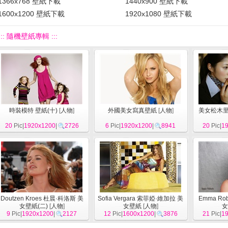
1366x768 壁紙下載
1440x900 壁紙下載
1600x1200 壁紙下載
1920x1080 壁紙下載
::: 隨機壁紙專輯 :::
時裝模特 壁紙(十)
[
人物
]
外國美女寫真壁紙
[
人物
]
美女松木里
20
Pic|
1920x1200
|
2726
6
Pic|
1920x1200
|
8941
20
Pic|
1
Doutzen Kroes 杜晨·科洛斯 美
Sofia Vergara 索菲婭·維加拉 美
Emma Ro
女壁紙(二)
[
人物
]
女壁紙
[
人物
]
女
9
Pic|
1920x1200
|
2127
12
Pic|
1600x1200
|
3876
21
Pic|
1