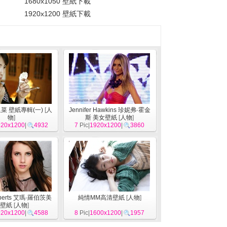
1680x1050 壁紙下載
1920x1200 壁紙下載
菜 壁紙專輯(一)
[
人
Jennifer Hawkins 珍妮弗·霍金
物
]
斯 美女壁紙
[
人物
]
920x1200
|
4932
7
Pic|
1920x1200
|
3860
berts 艾瑪·羅伯茨美
純情MM高清壁紙
[
人物
]
壁紙
[
人物
]
920x1200
|
4588
8
Pic|
1600x1200
|
1957