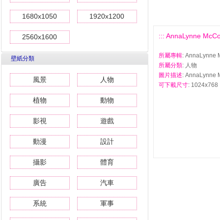
1680x1050
1920x1200
::: AnnaLynne 
2560x1600
所屬專輯
: AnnaLyn
壁紙分類
所屬分類
: 人物
圖片描述
: AnnaLyn
風景
人物
可下載尺寸
: 1024x768 
植物
動物
影視
遊戲
動漫
設計
攝影
體育
廣告
汽車
系統
軍事