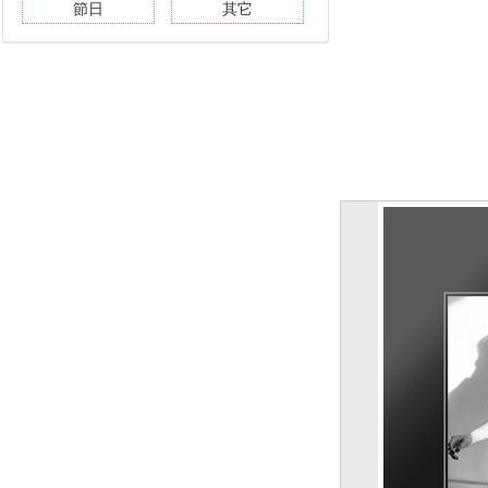
節日
其它