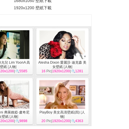
1680x1050 壁紙下載
1920x1200 壁紙下載
兒 Lim YoonA 高
Alesha Dixon 愛麗莎·迪克森 美
壁紙
[
人物
]
女壁紙
[
人物
]
920x1200
|
5585
16
Pic|
1920x1200
|
1281
Lucini 弗萊維婭·盧奇尼
PlayBoy 美女高清壁紙(四)
[
人
女壁紙
[
人物
]
物
]
920x1200
|
9898
20
Pic|
1920x1200
|
4363