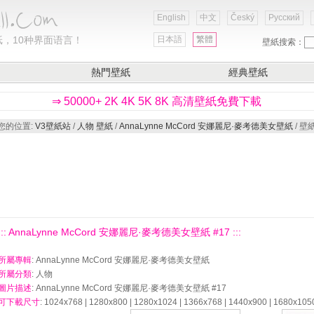
English
中文
Český
Русский
，10种界面语言！
日本語
繁體
壁紙搜索：
熱門壁紙
經典壁紙
⇒ 50000+ 2K 4K 5K 8K 高清壁紙免費下載
您的位置:
V3壁紙站
/
人物 壁紙
/
AnnaLynne McCord 安娜麗尼·麥考德美女壁紙
/ 壁
::: AnnaLynne McCord 安娜麗尼·麥考德美女壁紙 #17 :::
所屬專輯
: AnnaLynne McCord 安娜麗尼·麥考德美女壁紙
所屬分類
: 人物
圖片描述
: AnnaLynne McCord 安娜麗尼·麥考德美女壁紙 #17
可下載尺寸
: 1024x768 | 1280x800 | 1280x1024 | 1366x768 | 1440x900 | 1680x105