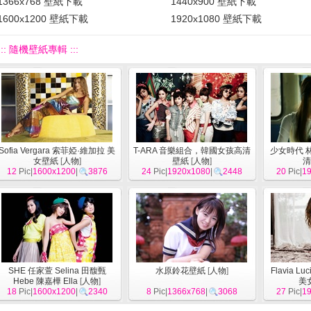
1366x768 壁紙下載
1440x900 壁紙下載
1600x1200 壁紙下載
1920x1080 壁紙下載
::: 隨機壁紙專輯 :::
Sofia Vergara 索菲婭·維加拉 美
T-ARA 音樂組合，韓國女孩高清
少女時代 林允
女壁紙
[
人物
]
壁紙
[
人物
]
清
12
Pic|
1600x1200
|
3876
24
Pic|
1920x1080
|
2448
20
Pic|
1
SHE 任家萱 Selina 田馥甄
水原鈴花壁紙
[
人物
]
Flavia 
Hebe 陳嘉樺 Ella
[
人物
]
美
18
Pic|
1600x1200
|
2340
8
Pic|
1366x768
|
3068
27
Pic|
1