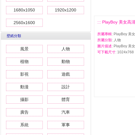
1680x1050
1920x1200
::: PlayBoy 美女高清
2560x1600
所屬專輯
: PlayBoy 
壁紙分類
所屬分類
: 人物
圖片描述
: PlayBoy 
風景
人物
可下載尺寸
: 1024x768 
植物
動物
影視
遊戲
動漫
設計
攝影
體育
廣告
汽車
系統
軍事