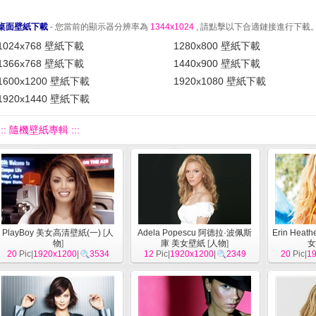
桌面壁紙下載
- 您當前的顯示器分辨率為
1344x1024
, 請點擊以下合適鏈接進行下載
1024x768 壁紙下載
1280x800 壁紙下載
1366x768 壁紙下載
1440x900 壁紙下載
1600x1200 壁紙下載
1920x1080 壁紙下載
1920x1440 壁紙下載
::: 隨機壁紙專輯 :::
PlayBoy 美女高清壁紙(一)
[
人
Adela Popescu 阿德拉·波佩斯
Erin Hea
物
]
庫 美女壁紙
[
人物
]
女
20
Pic|
1920x1200
|
3534
12
Pic|
1920x1200
|
2349
20
Pic|
1