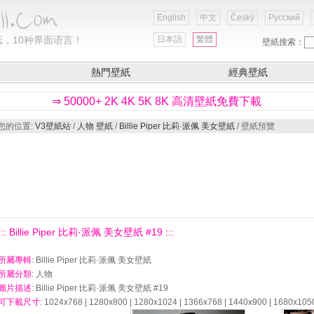
English
中文
Český
Русский
，10种界面语言！
日本語
繁體
壁紙搜索：
熱門壁紙
經典壁紙
⇒ 50000+ 2K 4K 5K 8K 高清壁紙免費下載
您的位置:
V3壁紙站
/
人物 壁紙
/
Billie Piper 比莉·派佩 美女壁紙
/ 壁紙預覽
::: Billie Piper 比莉·派佩 美女壁紙 #19 :::
所屬專輯
: Billie Piper 比莉·派佩 美女壁紙
所屬分類
: 人物
圖片描述
: Billie Piper 比莉·派佩 美女壁紙 #19
可下載尺寸
: 1024x768 | 1280x800 | 1280x1024 | 1366x768 | 1440x900 | 1680x105