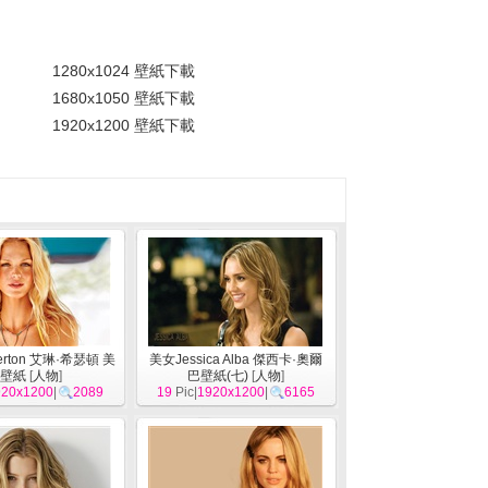
。
1280x1024 壁紙下載
1680x1050 壁紙下載
1920x1200 壁紙下載
therton 艾琳·希瑟頓 美
美女Jessica Alba 傑西卡·奧爾
壁紙
[
人物
]
巴壁紙(七)
[
人物
]
920x1200
|
2089
19
Pic|
1920x1200
|
6165