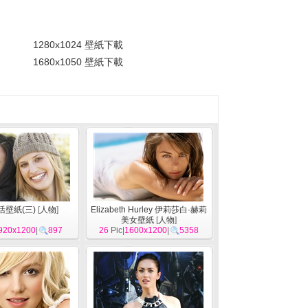
。
1280x1024 壁紙下載
1680x1050 壁紙下載
活壁紙(三)
[
人物
]
Elizabeth Hurley 伊莉莎白·赫莉
美女壁紙
[
人物
]
920x1200
|
897
26
Pic|
1600x1200
|
5358