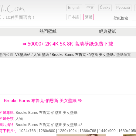
English
中文
Český
Русский
，10种界面语言！
日本語
繁體
壁紙搜索：
熱門壁紙
經典壁紙
⇒ 50000+ 2K 4K 5K 8K 高清壁紙免費下載
您的位置:
V3壁紙站
/
人物 壁紙
/
Brooke Burns 布魯克·伯恩斯 美女壁紙
/ 壁紙預覽
::: Brooke Burns 布魯克·伯恩斯 美女壁紙 #8 :::
所屬專輯
: Brooke Burns 布魯克·伯恩斯 美女壁紙
所屬分類
: 人物
圖片描述
: Brooke Burns 布魯克·伯恩斯 美女壁紙 #8
可下載尺寸
: 1024x768 | 1280x800 | 1280x1024 | 1366x768 | 1440x900 | 1680x105