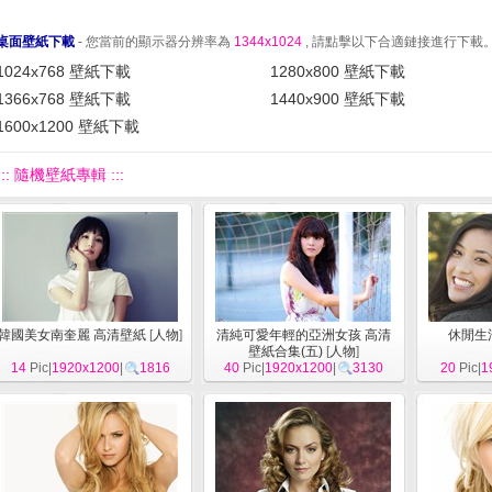
桌面壁紙下載
- 您當前的顯示器分辨率為
1344x1024
, 請點擊以下合適鏈接進行下載
1024x768 壁紙下載
1280x800 壁紙下載
1366x768 壁紙下載
1440x900 壁紙下載
1600x1200 壁紙下載
::: 隨機壁紙專輯 :::
韓國美女南奎麗 高清壁紙
[
人物
]
清純可愛年輕的亞洲女孩 高清
休閒生
壁紙合集(五)
[
人物
]
14
Pic|
1920x1200
|
1816
40
Pic|
1920x1200
|
3130
20
Pic|
1