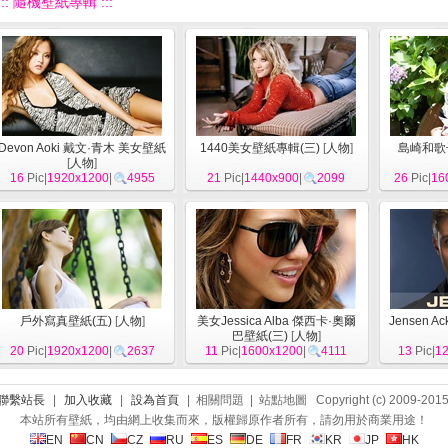
::: 隨機壁紙專輯 :::
Devon Aoki 戴文·青木 美女壁紙
1440美女壁紙專輯(三)
[
人物
]
島崎和歌
[
人物
]
16
Pic|
1920x1200
|
4955
21
Pic|
1440x900
|
2099
26
Pic|
16
戶外寫真壁紙(五)
[
人物
]
美女Jessica Alba 傑西卡·奧爾
Jensen A
巴壁紙(三)
[
人物
]
20
Pic|
1920x1200
|
2637
11
Pic|
1600x1200
|
4111
13
Pic|
1
聯繫站長
|
加入收藏
|
設為首頁
| 相關問題 | 站點地圖 Copyright (c) 2009-201
本站所有壁紙，均由網上收集而來，版權歸原作者所有，請勿用於商業用途！
EN
CN
CZ
RU
ES
DE
FR
KR
JP
HK