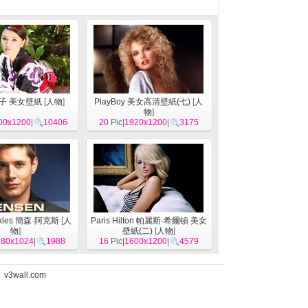
子 美女壁紙
[
人物
]
PlayBoy 美女高清壁紙(七)
[
人
物
]
00x1200
|
10406
20
Pic|
1920x1200
|
3175
ckles 簡森·阿克斯
[
人
Paris Hilton 帕麗斯·希爾頓 美女
物
]
壁紙(二)
[
人物
]
280x1024
|
1988
16
Pic|
1600x1200
|
4579
5
v3wall.com