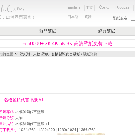
English
中文
Český
Русский
，10种界面语言！
日本語
繁體
壁紙搜索：
熱門壁紙
經典壁紙
⇒ 50000+ 2K 4K 5K 8K 高清壁紙免費下載
您的位置:
V3壁紙站
/
人物 壁紙
/
名模瞿穎代言壁紙
/ 壁紙預覽
::: 名模瞿穎代言壁紙 #1 :::
所屬專輯
: 名模瞿穎代言壁紙
所屬分類
: 人物
圖片描述
: 名模瞿穎代言壁紙 #1
可下載尺寸
: 1024x768 | 1280x800 | 1280x1024 | 1366x768