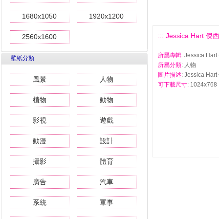
1680x1050
1920x1200
::: Jessica Hart
2560x1600
所屬專輯
: Jessica 
壁紙分類
所屬分類
: 人物
圖片描述
: Jessica 
風景
人物
可下載尺寸
: 1024x768 
植物
動物
影視
遊戲
動漫
設計
攝影
體育
廣告
汽車
系統
軍事