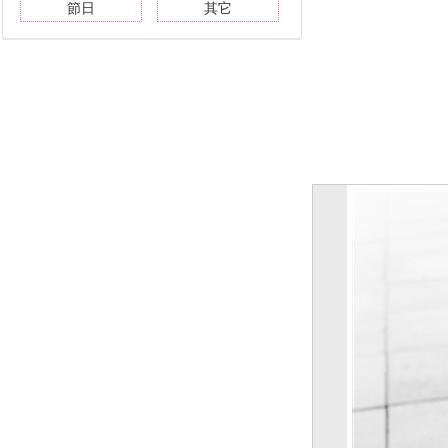
節日
其它