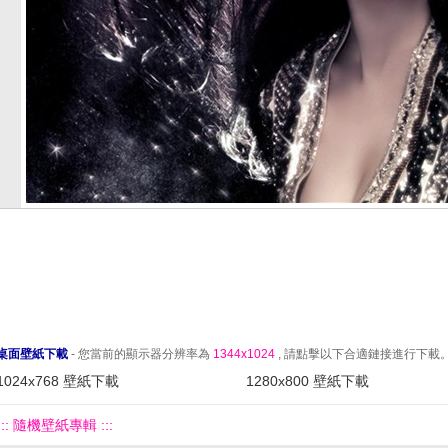
桌面壁紙下載
- 您當前的顯示器分辨率為
1344x1024
, 請點擊以下合適鏈接進行下載
1024x768 壁紙下載
1280x800 壁紙下載
::: 隨機壁紙專輯 :::