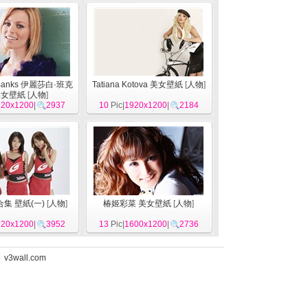
h Banks 伊麗莎白·班克
Tatiana Kotova 美女壁紙
[
人物
]
美女壁紙
[
人物
]
920x1200
|
2937
10
Pic|
1920x1200
|
2184
集 壁紙(一)
[
人物
]
椿姬彩菜 美女壁紙
[
人物
]
920x1200
|
3952
13
Pic|
1600x1200
|
2736
5
v3wall.com