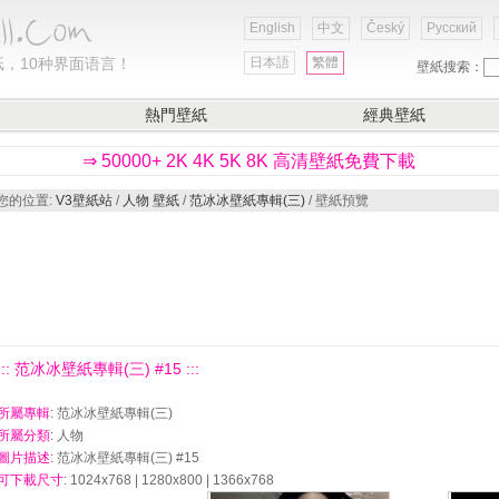
English
中文
Český
Русский
，10种界面语言！
日本語
繁體
壁紙搜索：
熱門壁紙
經典壁紙
⇒ 50000+ 2K 4K 5K 8K 高清壁紙免費下載
您的位置:
V3壁紙站
/
人物 壁紙
/
范冰冰壁紙專輯(三)
/ 壁紙預覽
::: 范冰冰壁紙專輯(三) #15 :::
所屬專輯
: 范冰冰壁紙專輯(三)
所屬分類
: 人物
圖片描述
: 范冰冰壁紙專輯(三) #15
可下載尺寸
: 1024x768 | 1280x800 | 1366x768