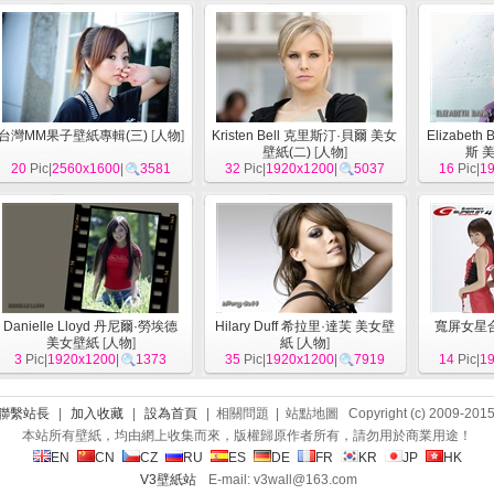
台灣MM果子壁紙專輯(三)
[
人物
]
Kristen Bell 克里斯汀·貝爾 美女
Elizabet
壁紙(二)
[
人物
]
斯 
20
Pic|
2560x1600
|
3581
32
Pic|
1920x1200
|
5037
16
Pic|
1
Danielle Lloyd 丹尼爾·勞埃德
Hilary Duff 希拉里·達芙 美女壁
寬屏女星合
美女壁紙
[
人物
]
紙
[
人物
]
3
Pic|
1920x1200
|
1373
35
Pic|
1920x1200
|
7919
14
Pic|
1
聯繫站長
|
加入收藏
|
設為首頁
| 相關問題 | 站點地圖 Copyright (c) 2009-201
本站所有壁紙，均由網上收集而來，版權歸原作者所有，請勿用於商業用途！
EN
CN
CZ
RU
ES
DE
FR
KR
JP
HK
V3壁紙站
E-mail: v3wall@163.com