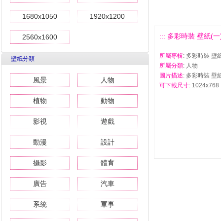
1680x1050
1920x1200
::: 多彩時裝 壁紙(一) 
2560x1600
所屬專輯
: 多彩時裝 壁紙
壁紙分類
所屬分類
: 人物
圖片描述
: 多彩時裝 壁紙
風景
人物
可下載尺寸
: 1024x768 
植物
動物
影視
遊戲
動漫
設計
攝影
體育
廣告
汽車
系統
軍事