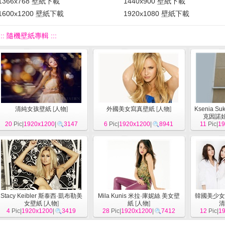
1366x768 壁紙下載
1440x900 壁紙下載
1600x1200 壁紙下載
1920x1080 壁紙下載
::: 隨機壁紙專輯 :::
清純女孩壁紙
[
人物
]
外國美女寫真壁紙
[
人物
]
Ksenia S
克因諾娃
20
Pic|
1920x1200
|
3147
6
Pic|
1920x1200
|
8941
11
Pic|
19
Stacy Keibler 斯泰西·凱布勒美
Mila Kunis 米拉·庫妮絲 美女壁
韓國美少女
女壁紙
[
人物
]
紙
[
人物
]
清
4
Pic|
1920x1200
|
3419
28
Pic|
1920x1200
|
7412
12
Pic|
1