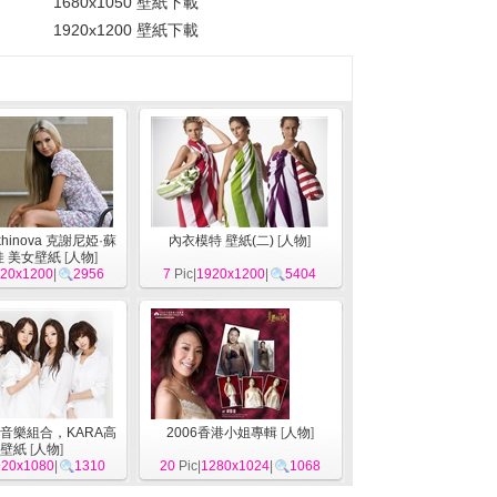
1680x1050 壁紙下載
1920x1200 壁紙下載
ukhinova 克謝尼婭·蘇
內衣模特 壁紙(二)
[
人物
]
 美女壁紙
[
人物
]
20x1200
|
2956
7
Pic|
1920x1200
|
5404
音樂組合，KARA高
2006香港小姐專輯
[
人物
]
壁紙
[
人物
]
920x1080
|
1310
20
Pic|
1280x1024
|
1068