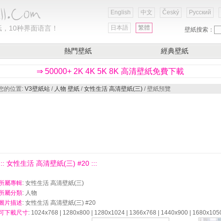
English
中文
Český
Русский
，10种界面语言！
日本語
繁體
壁紙搜索：
熱門壁紙
經典壁紙
⇒ 50000+ 2K 4K 5K 8K 高清壁紙免費下載
您的位置:
V3壁紙站
/
人物 壁紙
/
女性生活 高清壁紙(三)
/ 壁紙預覽
::: 女性生活 高清壁紙(三) #20 :::
所屬專輯
: 女性生活 高清壁紙(三)
所屬分類
: 人物
圖片描述
: 女性生活 高清壁紙(三) #20
可下載尺寸
: 1024x768 | 1280x800 | 1280x1024 | 1366x768 | 1440x900 | 1680x105