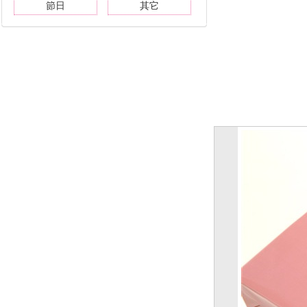
節日
其它