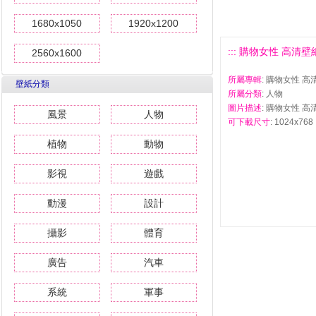
1680x1050
1920x1200
::: 購物女性 高清壁紙(二
2560x1600
所屬專輯
: 購物女性 高
壁紙分類
所屬分類
: 人物
圖片描述
: 購物女性 高清
風景
人物
可下載尺寸
: 1024x768 
植物
動物
影視
遊戲
動漫
設計
攝影
體育
廣告
汽車
系統
軍事