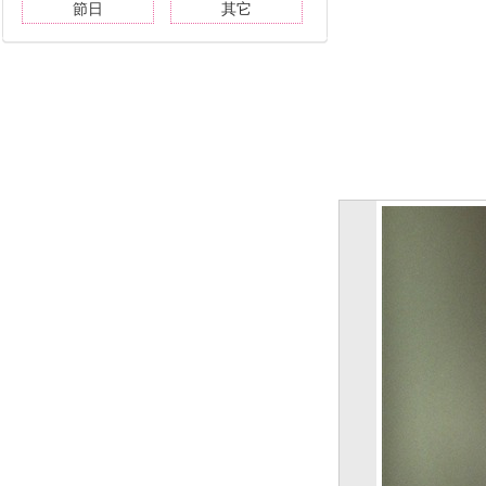
節日
其它