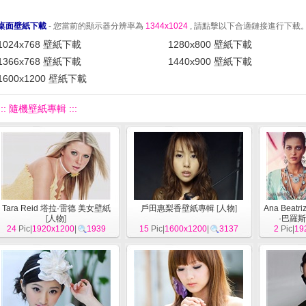
桌面壁紙下載
- 您當前的顯示器分辨率為
1344x1024
, 請點擊以下合適鏈接進行下載
1024x768 壁紙下載
1280x800 壁紙下載
1366x768 壁紙下載
1440x900 壁紙下載
1600x1200 壁紙下載
::: 隨機壁紙專輯 :::
Tara Reid 塔拉·雷德 美女壁紙
戶田惠梨香壁紙專輯
[
人物
]
Ana Beatr
[
人物
]
·巴羅
24
Pic|
1920x1200
|
1939
15
Pic|
1600x1200
|
3137
2
Pic|
19