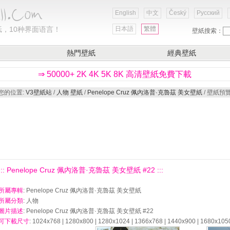
English
中文
Český
Русский
，10种界面语言！
日本語
繁體
壁紙搜索：
熱門壁紙
經典壁紙
⇒ 50000+ 2K 4K 5K 8K 高清壁紙免費下載
您的位置:
V3壁紙站
/
人物 壁紙
/
Penelope Cruz 佩內洛普·克魯茲 美女壁紙
/ 壁紙預
::: Penelope Cruz 佩內洛普·克魯茲 美女壁紙 #22 :::
所屬專輯
: Penelope Cruz 佩內洛普·克魯茲 美女壁紙
所屬分類
: 人物
圖片描述
: Penelope Cruz 佩內洛普·克魯茲 美女壁紙 #22
可下載尺寸
: 1024x768 | 1280x800 | 1280x1024 | 1366x768 | 1440x900 | 1680x105