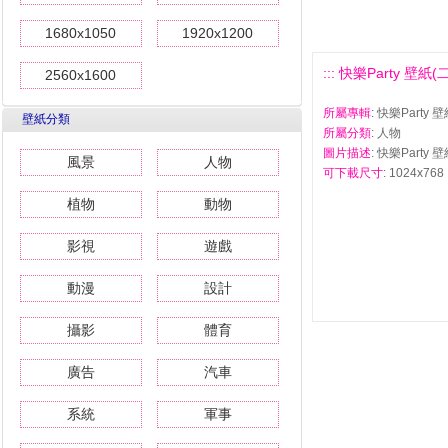
1680x1050
1920x1200
::: 快樂Party 壁紙(二)
2560x1600
所屬專輯
: 快樂Party 壁
壁紙分類
所屬分類
: 人物
圖片描述
: 快樂Party 壁
風景
人物
可下載尺寸
: 1024x768 
植物
動物
影視
遊戲
動漫
設計
攝影
體育
廣告
汽車
系統
軍事