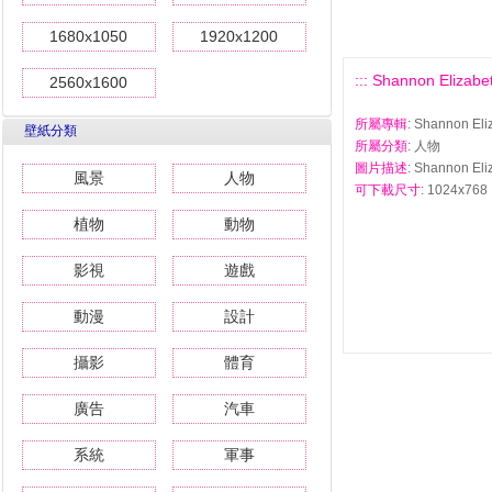
1680x1050
1920x1200
::: Shannon Eli
2560x1600
所屬專輯
: Shannon 
壁紙分類
所屬分類
: 人物
圖片描述
: Shannon 
風景
人物
可下載尺寸
: 1024x768 
植物
動物
影視
遊戲
動漫
設計
攝影
體育
廣告
汽車
系統
軍事