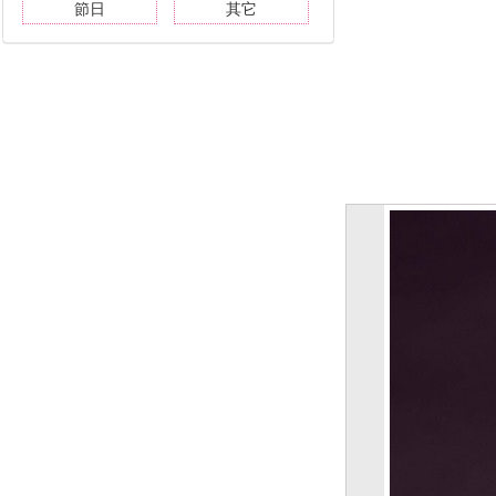
節日
其它