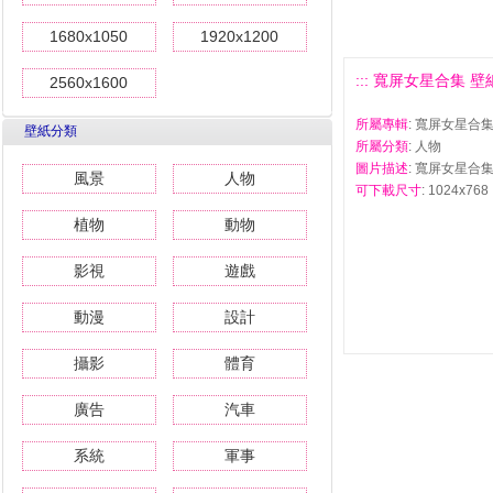
1680x1050
1920x1200
::: 寬屏女星合集 壁紙(
2560x1600
所屬專輯
: 寬屏女星合集
壁紙分類
所屬分類
: 人物
圖片描述
: 寬屏女星合集 
風景
人物
可下載尺寸
: 1024x768 
植物
動物
影視
遊戲
動漫
設計
攝影
體育
廣告
汽車
系統
軍事