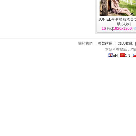
JUNIEL崔準熙 韓國美
紙
[
人物
]
16
Pic|
1920x1200
|
關於我們 |
聯繫站長
|
加入收藏
本站所有壁紙，均
EN
CN