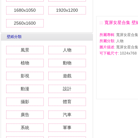
1680x1050
1920x1200
::: 寬屏女星合集 壁紙(
2560x1600
所屬專輯
: 寬屏女星合集
壁紙分類
所屬分類
: 人物
圖片描述
: 寬屏女星合集 
風景
人物
可下載尺寸
: 1024x768 
植物
動物
影視
遊戲
動漫
設計
攝影
體育
廣告
汽車
系統
軍事