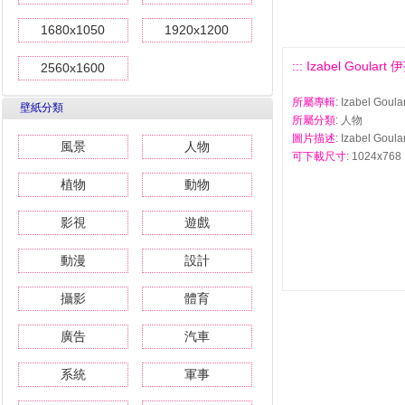
1680x1050
1920x1200
::: Izabel Goula
2560x1600
所屬專輯
: Izabel G
壁紙分類
所屬分類
: 人物
圖片描述
: Izabel G
風景
人物
可下載尺寸
: 1024x768 
植物
動物
影視
遊戲
動漫
設計
攝影
體育
廣告
汽車
系統
軍事