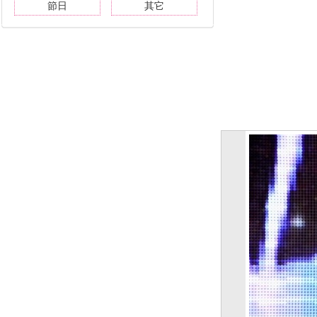
節日
其它