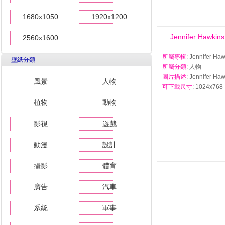
1680x1050
1920x1200
::: Jennifer Ha
2560x1600
所屬專輯
: Jennifer
壁紙分類
所屬分類
: 人物
圖片描述
: Jennifer
風景
人物
可下載尺寸
: 1024x768 
植物
動物
影視
遊戲
動漫
設計
攝影
體育
廣告
汽車
系統
軍事