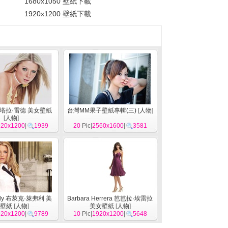
1680x1050 壁紙下載
1920x1200 壁紙下載
id 塔拉·雷德 美女壁紙
台灣MM果子壁紙專輯(三)
[
人物
]
[
人物
]
920x1200
|
1939
20
Pic|
2560x1600
|
3581
ively 布萊克·萊弗利 美
Barbara Herrera 芭芭拉·埃雷拉
壁紙
[
人物
]
美女壁紙
[
人物
]
920x1200
|
9789
10
Pic|
1920x1200
|
5648