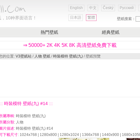
English
中文
Český
Русский
，10种界面语言！
日本語
繁體
壁紙搜索：
熱門壁紙
經典壁紙
⇒ 50000+ 2K 4K 5K 8K 高清壁紙免費下載
您的位置:
V3壁紙站
/
人物 壁紙
/
時裝模特 壁紙(九)
/ 壁紙預覽
::: 時裝模特 壁紙(九) #14 :::
所屬專輯
: 時裝模特 壁紙(九)
所屬分類
: 人物
圖片描述
: 時裝模特 壁紙(九) #14
可下載尺寸
: 1024x768 | 1280x800 | 1280x1024 | 1366x768 | 1440x900 | 1680x105