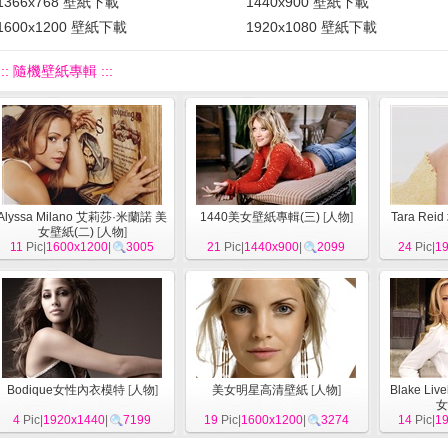
1366x768 壁紙下載
1440x900 壁紙下載
1600x1200 壁紙下載
1920x1080 壁紙下載
::: 隨機壁紙專輯 :::
Alyssa Milano 艾莉莎·米蘭諾 美
1440美女壁紙專輯(三)
[
人物
]
Tara Re
女壁紙(二)
[
人物
]
11
Pic|
1600x1200
|
3005
21
Pic|
1440x900
|
2099
24
Pic|
1
Bodique女性內衣模特
[
人物
]
美女明星高清壁紙
[
人物
]
Blake L
女
4
Pic|
1920x1440
|
7199
19
Pic|
1600x1200
|
3274
14
Pic|
1