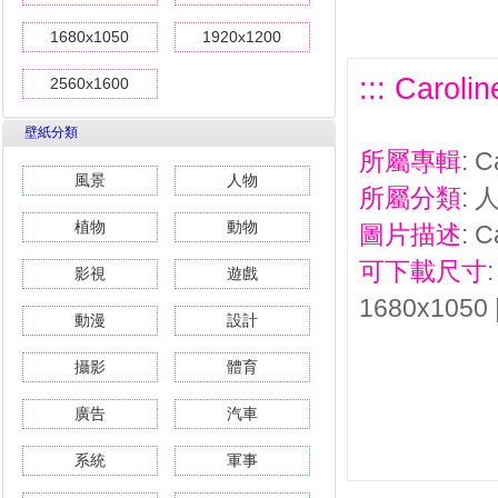
1680x1050
1920x1200
::: Caro
2560x1600
壁紙分類
所屬專輯
: 
風景
人物
所屬分類
: 
植物
動物
圖片描述
: 
可下載尺寸
影視
遊戲
1680x1050 
動漫
設計
攝影
體育
廣告
汽車
系統
軍事