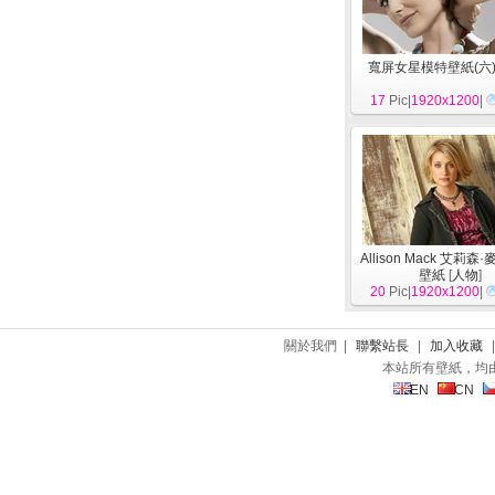
寬屏女星模特壁紙(六
17
Pic|
1920x1200
|
Allison Mack 艾莉森
壁紙
[
人物
]
20
Pic|
1920x1200
|
關於我們 |
聯繫站長
|
加入收藏
本站所有壁紙，均
EN
CN