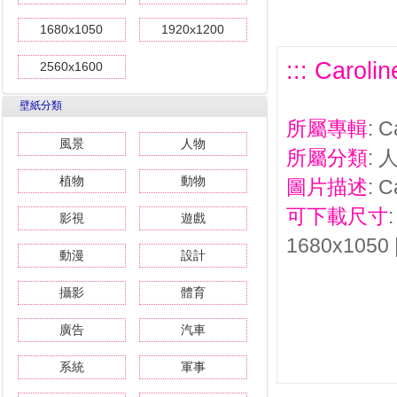
1680x1050
1920x1200
::: Caro
2560x1600
壁紙分類
所屬專輯
: 
風景
人物
所屬分類
: 
植物
動物
圖片描述
: 
可下載尺寸
影視
遊戲
1680x1050 
動漫
設計
攝影
體育
廣告
汽車
系統
軍事