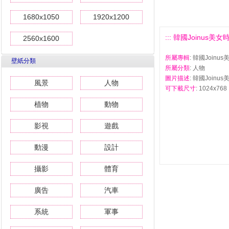
1680x1050
1920x1200
::: 韓國Joinus美女時
2560x1600
所屬專輯
: 韓國Join
壁紙分類
所屬分類
: 人物
圖片描述
: 韓國Joinu
風景
人物
可下載尺寸
: 1024x768 
植物
動物
影視
遊戲
動漫
設計
攝影
體育
廣告
汽車
系統
軍事