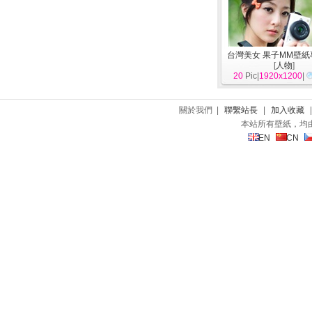
台灣美女 果子MM壁紙
[
人物
]
20
Pic|
1920x1200
|
關於我們 |
聯繫站長
|
加入收藏
本站所有壁紙，均
EN
CN