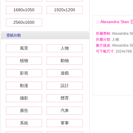
1680x1050
1920x1200
::: Alexandra S
2560x1600
所屬專輯
: Alexand
壁紙分類
所屬分類
: 人物
圖片描述
: Alexandr
風景
人物
可下載尺寸
: 1024x768 
植物
動物
影視
遊戲
動漫
設計
攝影
體育
廣告
汽車
系統
軍事