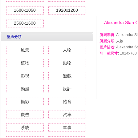
1680x1050
1920x1200
::: Alexandra S
2560x1600
所屬專輯
: Alexand
壁紙分類
所屬分類
: 人物
圖片描述
: Alexandr
風景
人物
可下載尺寸
: 1024x768 
植物
動物
影視
遊戲
動漫
設計
攝影
體育
廣告
汽車
系統
軍事