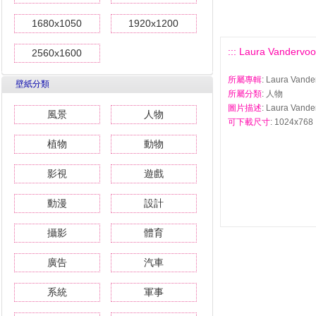
1680x1050
1920x1200
::: Laura Vande
2560x1600
所屬專輯
: Laura Va
壁紙分類
所屬分類
: 人物
圖片描述
: Laura Va
風景
人物
可下載尺寸
: 1024x768 
植物
動物
影視
遊戲
動漫
設計
攝影
體育
廣告
汽車
系統
軍事