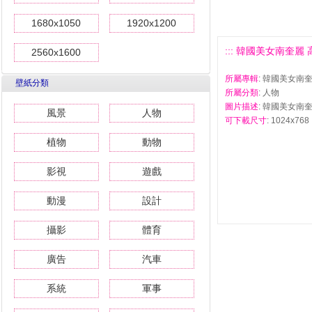
1680x1050
1920x1200
::: 韓國美女南奎麗 高
2560x1600
所屬專輯
: 韓國美女南
壁紙分類
所屬分類
: 人物
圖片描述
: 韓國美女南奎
風景
人物
可下載尺寸
: 1024x768 
植物
動物
影視
遊戲
動漫
設計
攝影
體育
廣告
汽車
系統
軍事