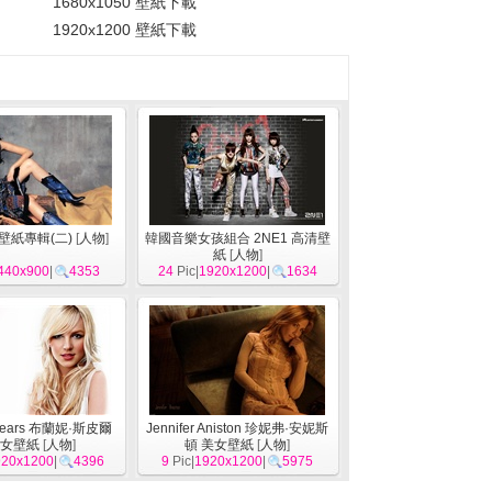
1680x1050 壁紙下載
1920x1200 壁紙下載
女壁紙專輯(二)
[
人物
]
韓國音樂女孩組合 2NE1 高清壁
紙
[
人物
]
440x900
|
4353
24
Pic|
1920x1200
|
1634
 Spears 布蘭妮·斯皮爾
Jennifer Aniston 珍妮弗·安妮斯
女壁紙
[
人物
]
頓 美女壁紙
[
人物
]
920x1200
|
4396
9
Pic|
1920x1200
|
5975