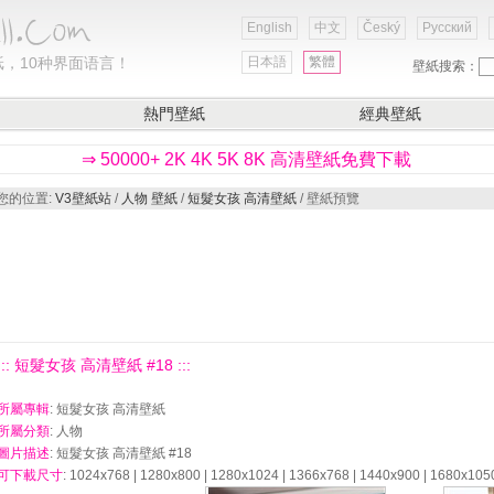
English
中文
Český
Русский
，10种界面语言！
日本語
繁體
壁紙搜索：
熱門壁紙
經典壁紙
⇒ 50000+ 2K 4K 5K 8K 高清壁紙免費下載
您的位置:
V3壁紙站
/
人物 壁紙
/
短髮女孩 高清壁紙
/ 壁紙預覽
::: 短髮女孩 高清壁紙 #18 :::
所屬專輯
: 短髮女孩 高清壁紙
所屬分類
: 人物
圖片描述
: 短髮女孩 高清壁紙 #18
可下載尺寸
: 1024x768 | 1280x800 | 1280x1024 | 1366x768 | 1440x900 | 1680x105