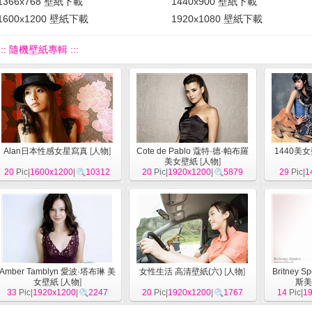
1366x768 壁紙下載
1440x900 壁紙下載
1600x1200 壁紙下載
1920x1080 壁紙下載
::: 隨機壁紙專輯 :::
Alan日本性感女星寫真
[
人物
]
Cote de Pablo 蔻特·德·帕布羅
1440美
美女壁紙
[
人物
]
20
Pic|
1600x1200
|
10312
20
Pic|
1920x1200
|
5879
29
Pic|
1
Amber Tamblyn 愛波·塔布琳 美
女性生活 高清壁紙(六)
[
人物
]
Britney
女壁紙
[
人物
]
斯美
33
Pic|
1920x1200
|
2247
20
Pic|
1920x1200
|
1767
14
Pic|
1