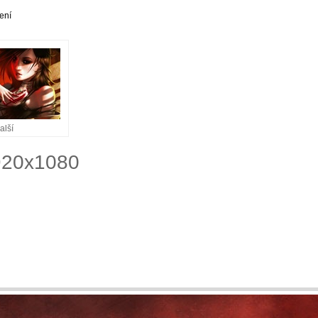
ení
alší
1920x1080