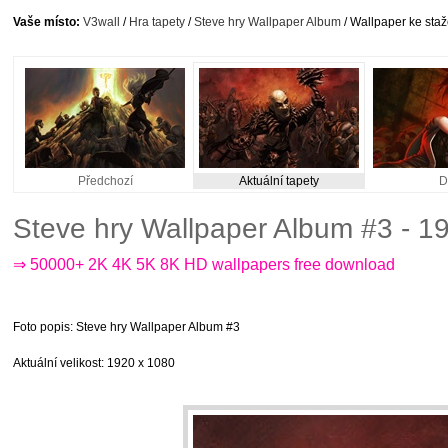
Vaše místo:
V3wall
/
Hra tapety
/
Steve hry Wallpaper Album
/ Wallpaper ke staž
Předchozí
Aktuální tapety
D
Steve hry Wallpaper Album #3 - 
⇒ 50000+ 2K 4K 5K 8K HD wallpapers free download
Foto popis
: Steve hry Wallpaper Album #3
Aktuální velikost
: 1920 x 1080