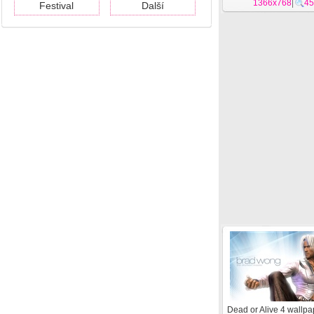
1366x768
|
45
Festival
Další
Dead or Alive 4 wallpa