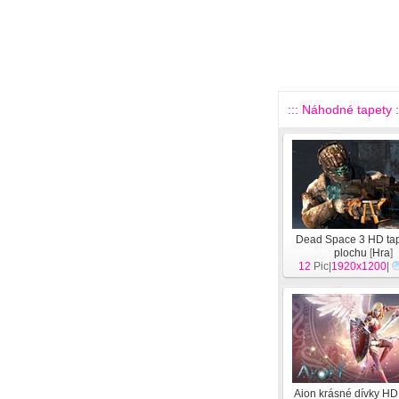
::: Náhodné tapety :
Dead Space 3 HD tap
plochu
[
Hra
]
12
Pic|
1920x1200
|
Aion krásné dívky HD