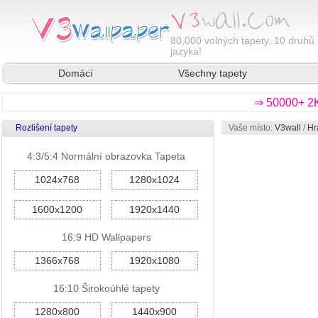
80,000
volných tapety, 10 druhů 
jazyka!
Domácí
Všechny tapety
⇒ 50000+ 2K
Rozlišení tapety
Vaše místo:
V3wall
/
Hr
4:3/5:4 Normální obrazovka Tapeta
1024x768
1280x1024
1600x1200
1920x1440
16:9 HD Wallpapers
1366x768
1920x1080
16:10 Širokoúhlé tapety
1280x800
1440x900