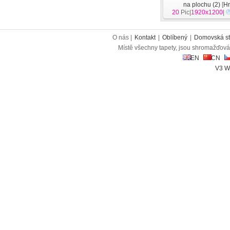
na plochu (2)
[
H
20
Pic|
1920x1200
|
O nás |
Kontakt
|
Oblíbený
|
Domovská st
Místě všechny tapety, jsou shromažďován
EN
CN
V3 W