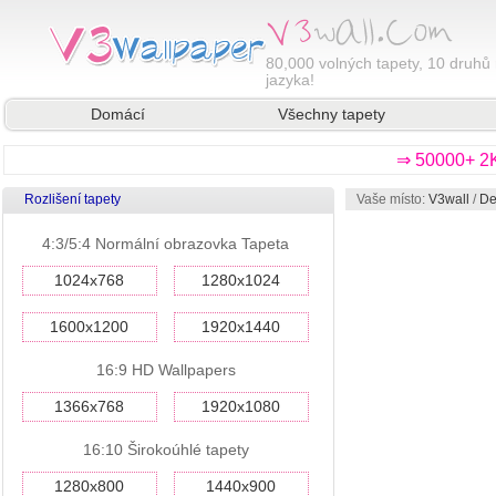
80,000
volných tapety, 10 druhů 
jazyka!
Domácí
Všechny tapety
⇒ 50000+ 2K
Rozlišení tapety
Vaše místo:
V3wall
/
De
4:3/5:4 Normální obrazovka Tapeta
1024x768
1280x1024
1600x1200
1920x1440
16:9 HD Wallpapers
1366x768
1920x1080
16:10 Širokoúhlé tapety
1280x800
1440x900