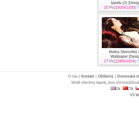
tapetu (2)
[
Desi
20
Pic|
1920x1200
|
Malba Starověký 
Wallpaper
[
Desi
17
Pic|
1280x1024
|
O nás |
Kontakt
|
Oblíbený
|
Domovská st
Místě všechny tapety, jsou shromažďován
EN
CN
V3 W