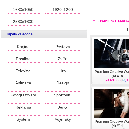
1680x1050
1920x1200
::: Premium Creative
2560x1600
1
Tapeta kategorie
Krajina
Postava
Rostlina
Zvíře
Televize
Hra
Premium Creative Wa
(4) #18
1680x1050
|
3
Animace
Design
Fotografování
Sportovní
Reklama
Auto
Systém
Vojenský
Premium Creative Wa
(4) #14