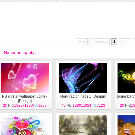
První
Předchozí
1
Další
::: Náhodné tapety :::
PS krystal wallpaper účinek
Non-tradiční tapetu
[
Design
]
Jasné barvy
[
Design
]
20
Pic|
1920x1200
|
3267
40
Pic|
1280x1024
|
7123
20
Pic|
1