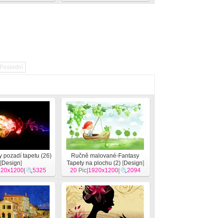
Poslední
 pozadí tapetu (26)
Ručně malované-Fantasy
[
Design
]
Tapety na plochu (2)
[
Design
]
920x1200
|
5325
20
Pic|
1920x1200
|
2094