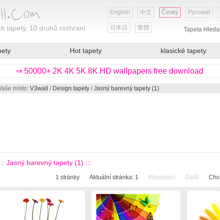
English
中文
Český
Русский
h tapety, 10 druhů rozhraní
日本語
繁體
Tapeta Hleda
pety
Hot tapety
klasické tapety
⇒ 50000+ 2K 4K 5K 8K HD wallpapers free download
Vaše místo:
V3wall
/
Design tapety
/
Jasný barevný tapety (1)
::: Jasný barevný tapety (1) :::
1
stránky
Aktuální stránka:
1
Předchozí
Další
Chce