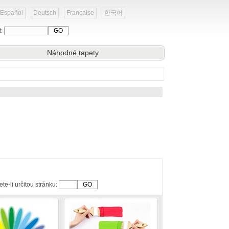
Español
Deutsch
Française
한국어
t:
Náhodné tapety
te-li určitou stránku: