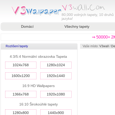
80,000
volných tapety, 10 druhů 
jazyka!
Domácí
Všechny tapety
⇒ 50000+ 2K
Rozlišení tapety
Vaše místo:
V3wall
/
De
4:3/5:4 Normální obrazovka Tapeta
1024x768
1280x1024
1600x1200
1920x1440
16:9 HD Wallpapers
1366x768
1920x1080
16:10 Širokoúhlé tapety
1280x800
1440x900