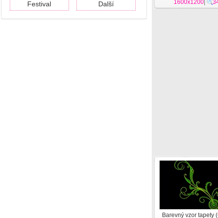
1600x1200
|
3
Festival
Další
Barevný vzor tapety 