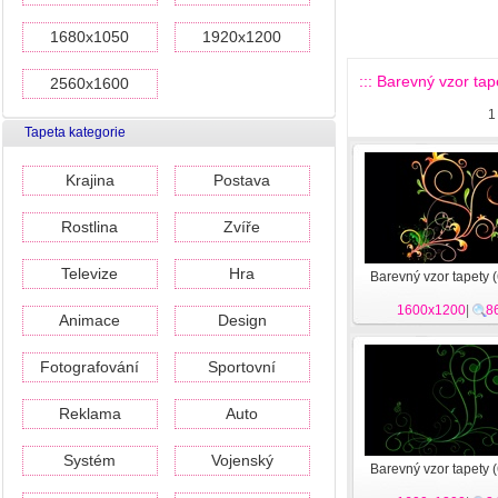
1680x1050
1920x1200
::: Barevný vzor tape
2560x1600
1
Tapeta kategorie
Krajina
Postava
Rostlina
Zvíře
Televize
Hra
Barevný vzor tapety 
1600x1200
|
8
Animace
Design
Fotografování
Sportovní
Reklama
Auto
Systém
Vojenský
Barevný vzor tapety 