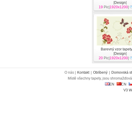
[
Design
]
19
Pic|
1920x1200
|
Barevný vzor tapety
[
Design
]
20
Pic|
1920x1200
|
O nás |
Kontakt
|
Oblíbený
|
Domovská st
Místě všechny tapety, jsou shromažďován
EN
CN
V3 W