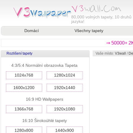
80,000
volných tapety, 10 druhů 
jazyka!
Domácí
Všechny tapety
⇒ 50000+ 2K
Rozlišení tapety
Vaše místo:
V3wall
/
De
4:3/5:4 Normální obrazovka Tapeta
1024x768
1280x1024
1600x1200
1920x1440
16:9 HD Wallpapers
1366x768
1920x1080
16:10 Širokoúhlé tapety
1280x800
1440x900