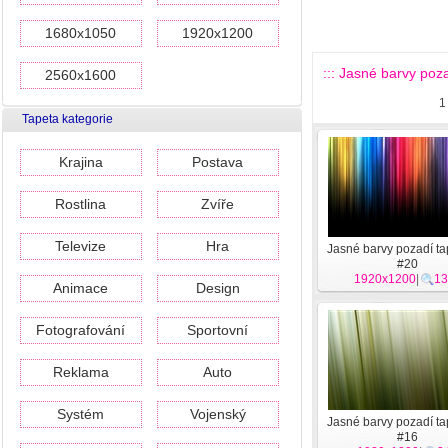
1680x1050
1920x1200
::: Jasné barvy poza
2560x1600
1
Tapeta kategorie
Krajina
Postava
Rostlina
Zvíře
Televize
Hra
Jasné barvy pozadí ta
#20
1920x1200
|
13
Animace
Design
Fotografování
Sportovní
Reklama
Auto
Systém
Vojenský
Jasné barvy pozadí ta
#16