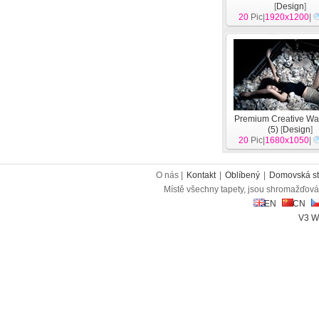
[
Design
]
20
Pic|
1920x1200
|
Premium Creative Wa
(5)
[
Design
]
20
Pic|
1680x1050
|
O nás |
Kontakt
|
Oblíbený
|
Domovská st
Místě všechny tapety, jsou shromažďován
EN
CN
V3 W