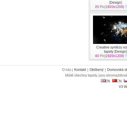
[
Design
]
20
Pic|
1920x1200
|
Creative syntézu vi
tapety
[
Design
40
Pic|
1920x1200
|
O nás |
Kontakt
|
Oblíbený
|
Domovská st
Místě všechny tapety, jsou shromažďován
EN
CN
V3 W