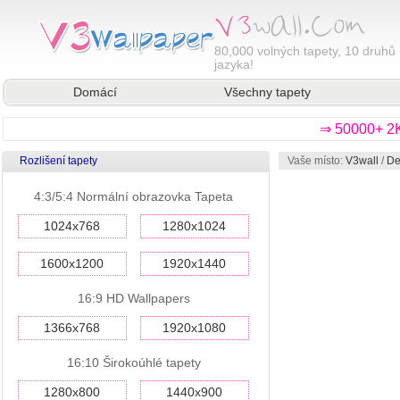
80,000
volných tapety, 10 druhů 
jazyka!
Domácí
Všechny tapety
⇒ 50000+ 2K
Rozlišení tapety
Vaše místo:
V3wall
/
De
4:3/5:4 Normální obrazovka Tapeta
1024x768
1280x1024
1600x1200
1920x1440
16:9 HD Wallpapers
1366x768
1920x1080
16:10 Širokoúhlé tapety
1280x800
1440x900