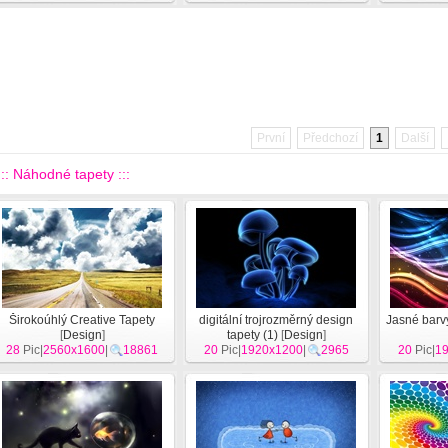
První
Předchozí
1
Další
::: Náhodné tapety :::
Širokoúhlý Creative Tapety
digitální trojrozměrný design
Jasné barvy
[
Design
]
tapety (1)
[
Design
]
28
Pic|
2560x1600
|
18861
20
Pic|
1920x1200
|
2965
20
Pic|
1