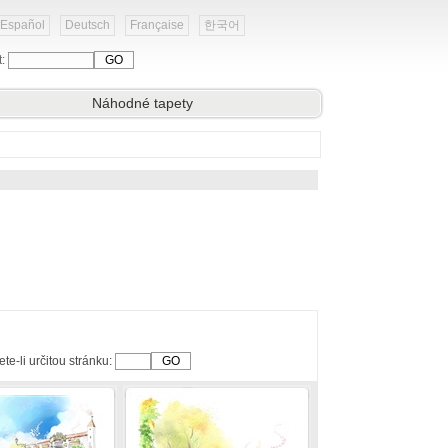
Español
Deutsch
Française
한국어
t:
Náhodné tapety
te-li určitou stránku: