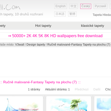
English
中文
Český
Русский
h tapety, 10 druhů rozhraní
日本語
繁體
Tapeta Hleda
pety
Hot tapety
klasické tapety
⇒ 50000+ 2K 4K 5K 8K HD wallpapers free download
Vaše místo:
V3wall
/
Design tapety
/
Ručně malované-Fantasy Tapety na plochu (7)
::: Ručně malované-Fantasy Tapety na plochu (7) :::
1
stránky
Aktuální stránka:
1
Předchozí
Další
Chce