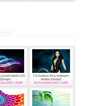
Poslední
 pozadí tapetu (25)
CG ilustrace ženy wallpaper
[
Design
]
fantasy
[
Design
]
920x1200
|
5308
30
Pic|
1600x1200
|
5495