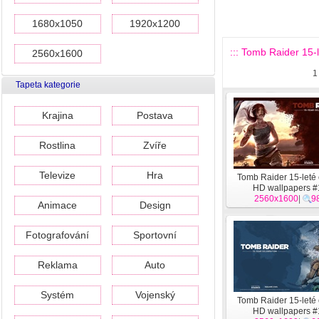
1680x1050
1920x1200
::: Tomb Raider 15-
2560x1600
1
Tapeta kategorie
Krajina
Postava
Rostlina
Zvíře
Televize
Hra
Tomb Raider 15-leté
HD wallpapers 
2560x1600
|
9
Animace
Design
Fotografování
Sportovní
Reklama
Auto
Systém
Vojenský
Tomb Raider 15-leté
HD wallpapers 