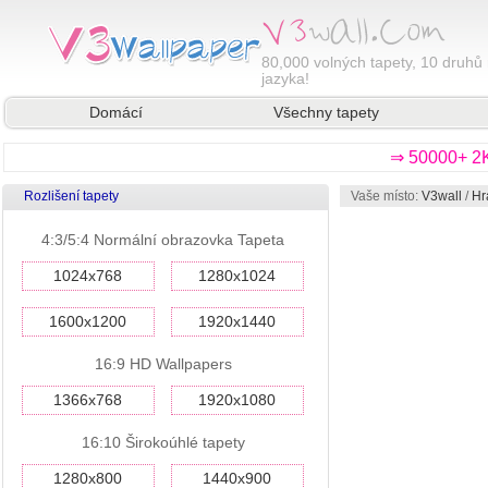
80,000
volných tapety, 10 druhů 
jazyka!
Domácí
Všechny tapety
⇒ 50000+ 2K
Rozlišení tapety
Vaše místo:
V3wall
/
Hr
4:3/5:4 Normální obrazovka Tapeta
1024x768
1280x1024
1600x1200
1920x1440
16:9 HD Wallpapers
1366x768
1920x1080
16:10 Širokoúhlé tapety
1280x800
1440x900