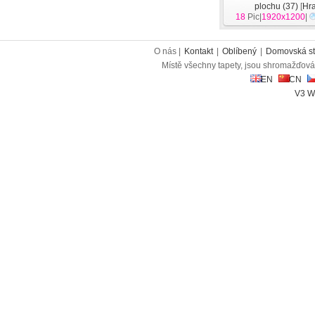
plochu (37)
[
Hr
18
Pic|
1920x1200
|
O nás |
Kontakt
|
Oblíbený
|
Domovská st
Místě všechny tapety, jsou shromažďován
EN
CN
V3 W