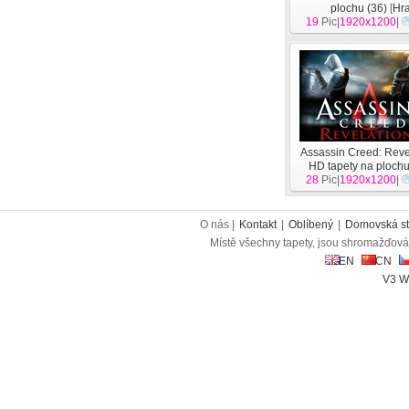
plochu (36)
[
Hr
19
Pic|
1920x1200
|
Assassin Creed: Reve
HD tapety na ploch
28
Pic|
1920x1200
|
O nás |
Kontakt
|
Oblíbený
|
Domovská st
Místě všechny tapety, jsou shromažďován
EN
CN
V3 W