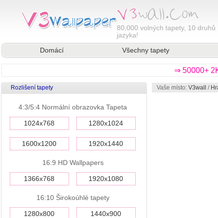
80,000
volných tapety, 10 druhů 
jazyka!
Domácí
Všechny tapety
⇒ 50000+ 2K
Rozlišení tapety
Vaše místo:
V3wall
/
Hr
4:3/5:4 Normální obrazovka Tapeta
1024x768
1280x1024
1600x1200
1920x1440
16:9 HD Wallpapers
1366x768
1920x1080
16:10 Širokoúhlé tapety
1280x800
1440x900