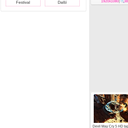
1920x1080
|
38
Festival
Další
Devil May Cry 5 HD ta