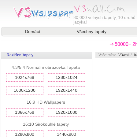
80,000
volných tapety, 10 druhů 
jazyka!
Domácí
Všechny tapety
⇒ 50000+ 2K
Rozlišení tapety
Vaše místo:
V3wall
/
Hr
4:3/5:4 Normální obrazovka Tapeta
1024x768
1280x1024
1600x1200
1920x1440
16:9 HD Wallpapers
1366x768
1920x1080
16:10 Širokoúhlé tapety
1280x800
1440x900