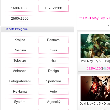
1680x1050
1920x1200
::: Devil May Cry 5 
2560x1600
2
Tapeta kategorie
Krajina
Postava
Rostlina
Zvíře
Televize
Hra
Devil May Cry 5 HD ta
1920x1200
|
68
Animace
Design
Fotografování
Sportovní
Reklama
Auto
Systém
Vojenský
Devil May Cry 5 HD ta