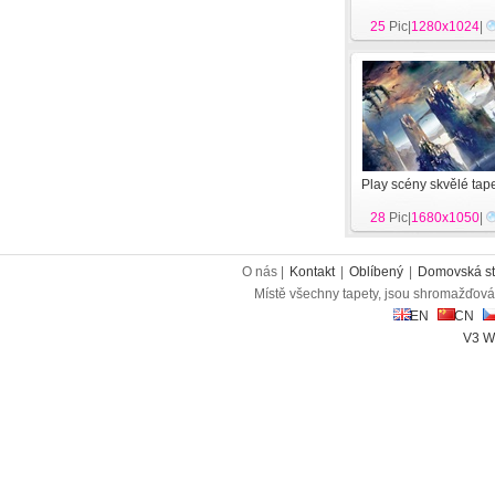
25
Pic|
1280x1024
|
Play scény skvělé tap
28
Pic|
1680x1050
|
O nás |
Kontakt
|
Oblíbený
|
Domovská st
Místě všechny tapety, jsou shromažďován
EN
CN
V3 W