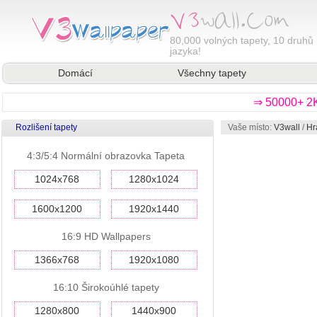
80,000
volných tapety, 10 druhů 
jazyka!
Domácí
Všechny tapety
⇒ 50000+ 2K
Rozlišení tapety
Vaše místo:
V3wall
/
Hr
4:3/5:4 Normální obrazovka Tapeta
1024x768
1280x1024
1600x1200
1920x1440
16:9 HD Wallpapers
1366x768
1920x1080
16:10 Širokoúhlé tapety
1280x800
1440x900