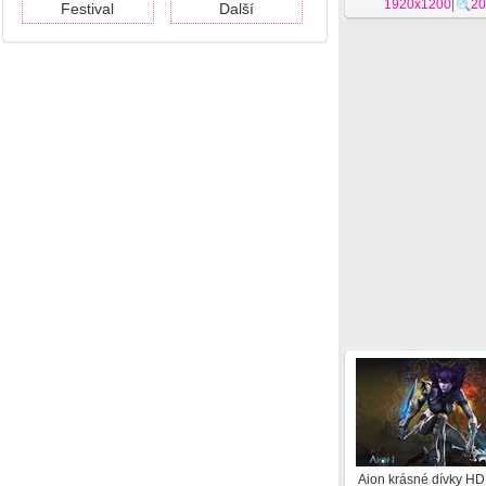
1920x1200
|
20
Festival
Další
Aion krásné dívky HD