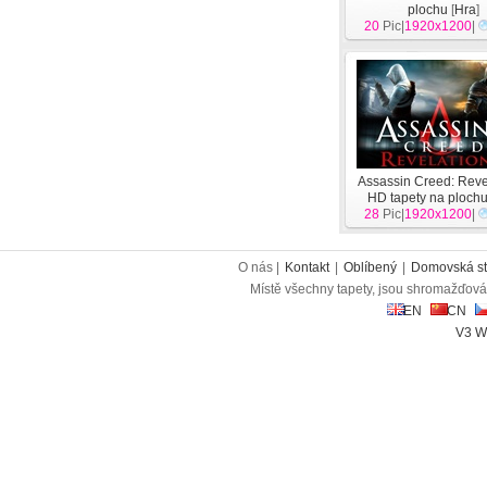
plochu
[
Hra
]
20
Pic|
1920x1200
|
Assassin Creed: Reve
HD tapety na ploch
28
Pic|
1920x1200
|
O nás |
Kontakt
|
Oblíbený
|
Domovská st
Místě všechny tapety, jsou shromažďován
EN
CN
V3 W