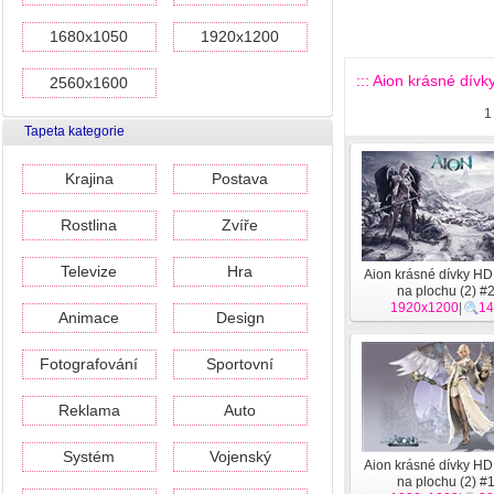
1680x1050
1920x1200
::: Aion krásné dívk
2560x1600
1
Tapeta kategorie
Krajina
Postava
Rostlina
Zvíře
Televize
Hra
Aion krásné dívky HD
na plochu (2) #
1920x1200
|
14
Animace
Design
Fotografování
Sportovní
Reklama
Auto
Systém
Vojenský
Aion krásné dívky HD
na plochu (2) #