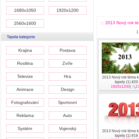
1680x1050
1920x1200
::: 2013 Nový rok té
2560x1600
1
Tapeta kategorie
Krajina
Postava
Rostlina
Zvíře
Televize
Hra
2013 Nový rok téma kr
tapety (1) #20
1920x1200
|
2
Animace
Design
Fotografování
Sportovní
Reklama
Auto
Systém
Vojenský
2013 Nový rok téma kr
tapety (1) #16