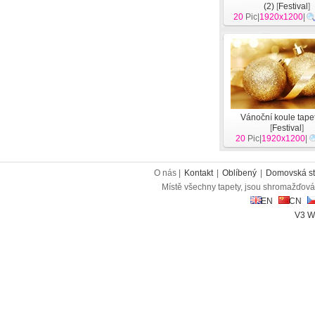
(2)
[
Festival
]
20
Pic|
1920x1200
|
Vánoční koule tapet
[
Festival
]
20
Pic|
1920x1200
|
O nás |
Kontakt
|
Oblíbený
|
Domovská st
Místě všechny tapety, jsou shromažďován
EN
CN
V3 W