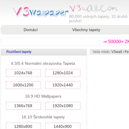
80,000
volných tapety, 10 druhů 
jazyka!
Domácí
Všechny tapety
⇒ 50000+ 2K
Rozlišení tapety
Vaše místo:
V3wall
/
Fe
4:3/5:4 Normální obrazovka Tapeta
1024x768
1280x1024
1600x1200
1920x1440
16:9 HD Wallpapers
1366x768
1920x1080
16:10 Širokoúhlé tapety
1280x800
1440x900