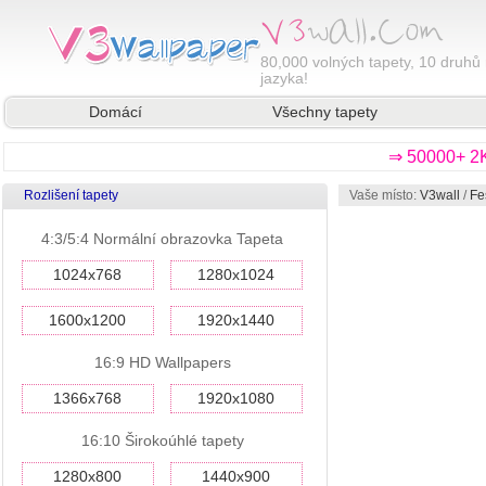
80,000
volných tapety, 10 druhů 
jazyka!
Domácí
Všechny tapety
⇒ 50000+ 2K
Rozlišení tapety
Vaše místo:
V3wall
/
Fe
4:3/5:4 Normální obrazovka Tapeta
1024x768
1280x1024
1600x1200
1920x1440
16:9 HD Wallpapers
1366x768
1920x1080
16:10 Širokoúhlé tapety
1280x800
1440x900