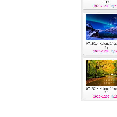
#12
1920x1200
|
2
07. 2014 Kalendář tap
#8
1920x1200
|
1
07. 2014 Kalendář tap
#4
1920x1200
|
2