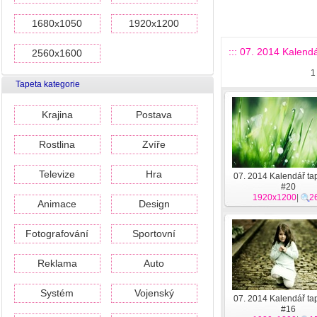
1680x1050
1920x1200
::: 07. 2014 Kalendář
2560x1600
1
Tapeta kategorie
Krajina
Postava
Rostlina
Zvíře
Televize
Hra
07. 2014 Kalendář tap
#20
1920x1200
|
2
Animace
Design
Fotografování
Sportovní
Reklama
Auto
Systém
Vojenský
07. 2014 Kalendář tap
#16