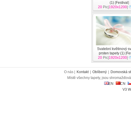
(1)
[
Festival
]
20
Pic|
1920x1200
|
Svatební květinový s
prsten tapety (1)
[
Fe
20
Pic|
1920x1200
|
O nás |
Kontakt
|
Oblíbený
|
Domovská st
Místě všechny tapety, jsou shromažďován
EN
CN
V3 W